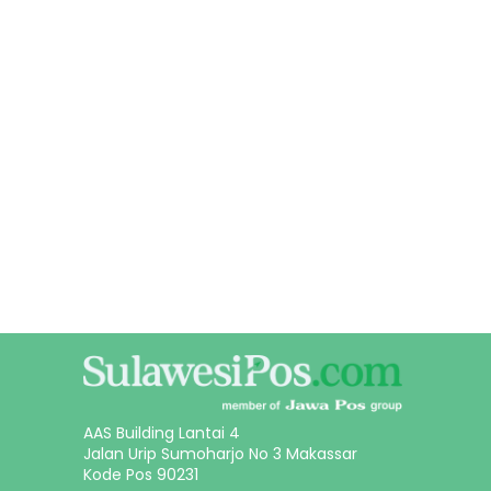
AAS Building Lantai 4
Jalan Urip Sumoharjo No 3 Makassar
Kode Pos 90231