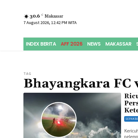
30.6
C
Makassar
7 August 2026, 12:42 PM WITA
INDEX BERITA
AFF 2026
NEWS
MAKASSAR
TAG
Bhayangkara FC v
Ric
Per
Ket
SEPAKB
Kericuh
pelemp