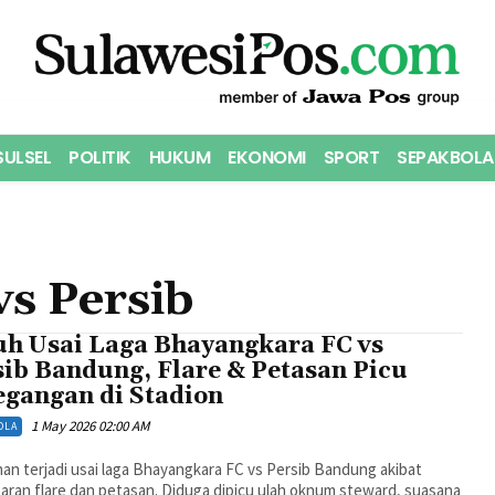
SULSEL
POLITIK
HUKUM
EKONOMI
SPORT
SEPAKBOLA
s Persib
uh Usai Laga Bhayangkara FC vs
sib Bandung, Flare & Petasan Picu
egangan di Stadion
1 May 2026 02:00 AM
OLA
an terjadi usai laga Bhayangkara FC vs Persib Bandung akibat
aran flare dan petasan. Diduga dipicu ulah oknum steward, suasana