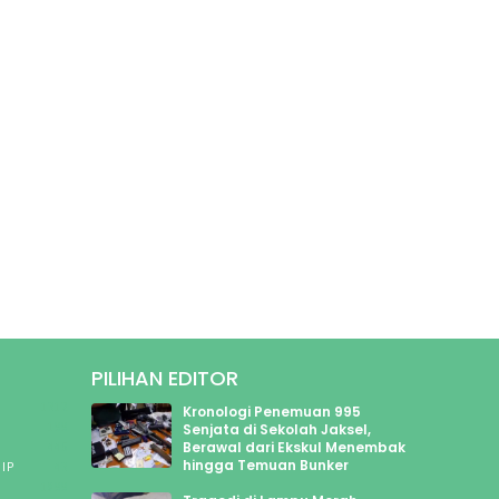
PILIHAN EDITOR
1312
Kronologi Penemuan 995
199
Senjata di Sekolah Jaksel,
Berawal dari Ekskul Menembak
445
hingga Temuan Bunker
IP
43
1899