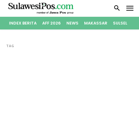
INDEX BERITA
AFF 2026
NEWS
MAKASSAR
SULSEL
PO
TAG