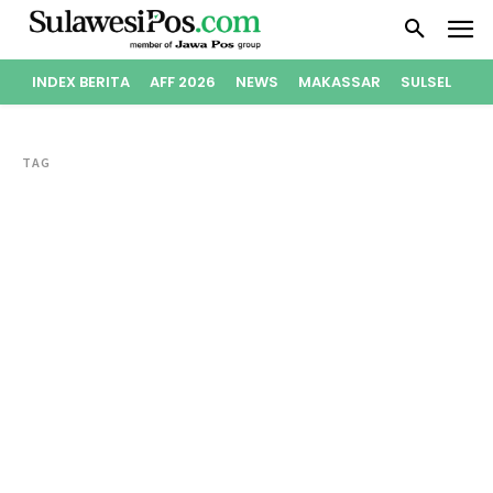
INDEX BERITA
AFF 2026
NEWS
MAKASSAR
SULSEL
PO
TAG