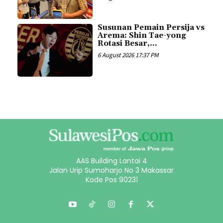
Susunan Pemain Persija vs
Arema: Shin Tae-yong
Rotasi Besar,...
6 August 2026 17:37 PM
AAS Building Lantai 4
Jalan Urip Sumoharjo No 3 Makassar
Kode Pos 90231