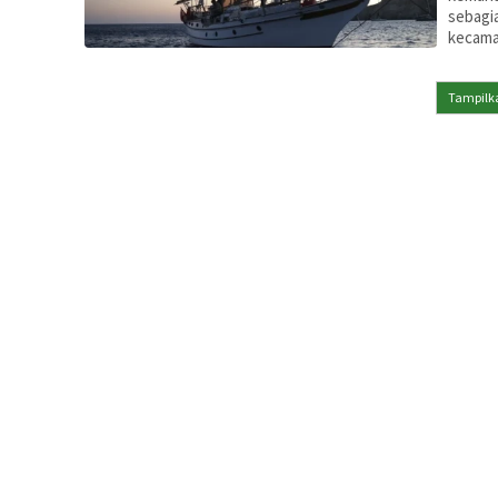
sebagia
kecama
Tampilka