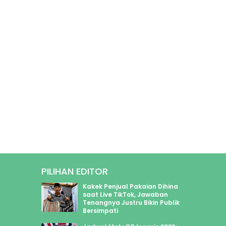
PILIHAN EDITOR
1904
Kakek Penjual Pakaian Dihina
2117
saat Live TikTok, Jawaban
Tenangnya Justru Bikin Publik
595
Bersimpati
3001
446