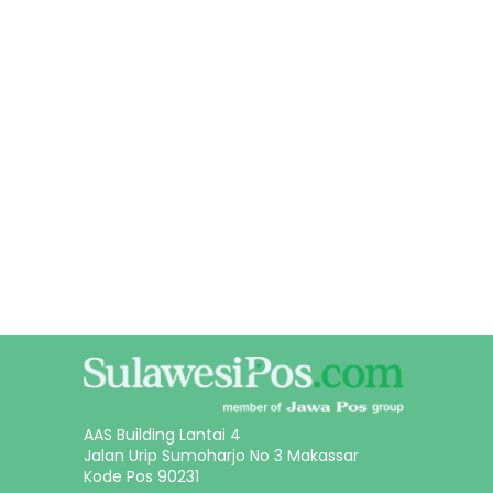
AAS Building Lantai 4
Jalan Urip Sumoharjo No 3 Makassar
Kode Pos 90231