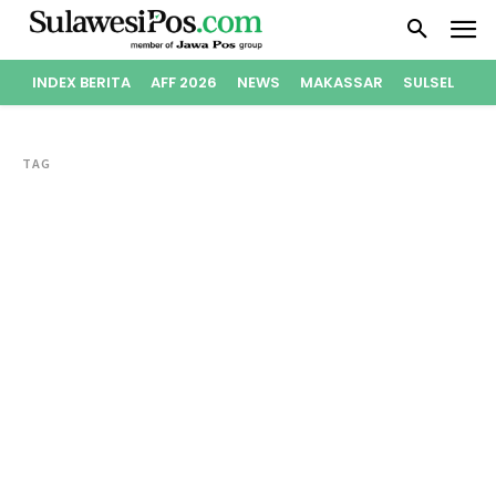
INDEX BERITA
AFF 2026
NEWS
MAKASSAR
SULSEL
PO
TAG