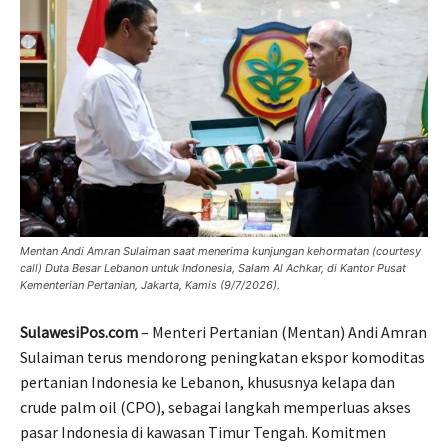
Mentan Andi Amran Sulaiman saat menerima kunjungan kehormatan (courtesy
call) Duta Besar Lebanon untuk Indonesia, Salam Al Achkar, di Kantor Pusat
Kementerian Pertanian, Jakarta, Kamis (9/7/2026).
SulawesiPos.com
– Menteri Pertanian (Mentan) Andi Amran
Sulaiman terus mendorong peningkatan ekspor komoditas
pertanian Indonesia ke Lebanon, khususnya kelapa dan
crude palm oil (CPO), sebagai langkah memperluas akses
pasar Indonesia di kawasan Timur Tengah. Komitmen