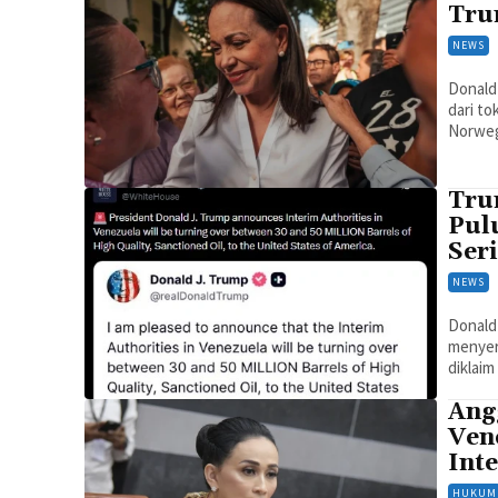
Tru
NEWS
Donald
dari t
Norweg
Tru
Pul
Ser
NEWS
Donald
menyera
diklai
Ang
Ven
Int
HUKUM