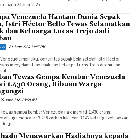
itu pada 24 Juni 2026.
pa Venezuela Hantam Dunia Sepak
, Istri Héctor Bello Tewas Selamatkan
k dan Keluarga Lucas Trejo Jadi
ban
29 June 2026 13:47 PM
OLA
Venezuela memukul komunitas sepak bola setelah istri Héctor
tewas menyelamatkan anak dan keluarga Lucas Trejo ditemukan
gal.
ban Tewas Gempa Kembar Venezuela
ai 1.430 Orang, Ribuan Warga
gungsi
29 June 2026 03:58 AM
 tewas gempa kembar Venezuela naik menjadi 1.430 orang.
tah juga mencatat 3.238 korban luka dan 3.142 keluarga kehilangan
tinggal.
hado Menawarkan Hadiahnya kepada