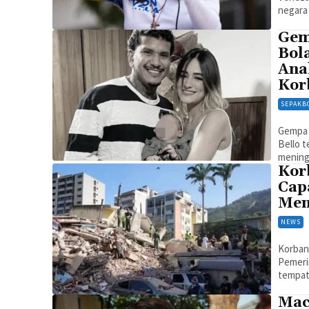
negara 
Gem
Bola
Ana
Kor
SEPAKB
Gempa 
Bello 
mening
Kor
Cap
Men
NEWS
Korban
Pemerin
tempat 
Mac