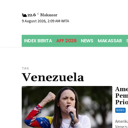
22.6
C
Makassar
9 August 2026, 2:09 AM WITA
INDEX BERITA
AFF 2026
NEWS
MAKASSAR
TAG
Venezuela
Ame
Pem
Pri
NEWS
Amerika
Venezu