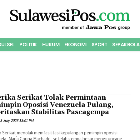
SULSEL
POLITIK
HUKUM
EKONOMI
SPORT
SEPAKBOLA
rika Serikat Tolak Permintaan
impin Oposisi Venezuela Pulang,
oritaskan Stabilitas Pascagempa
3 July 2026 13:01 PM
 Serikat menolak memfasilitasi kepulangan pemimpin oposisi
ela, María Corina Machado, setelah gempa besar mengguncang