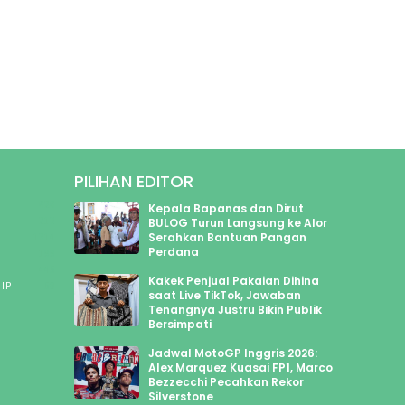
PILIHAN EDITOR
626
Kepala Bapanas dan Dirut
213
BULOG Turun Langsung ke Alor
Serahkan Bantuan Pangan
1314
Perdana
199
445
Kakek Penjual Pakaian Dihina
IP
50
saat Live TikTok, Jawaban
Tenangnya Justru Bikin Publik
Bersimpati
Jadwal MotoGP Inggris 2026:
Alex Marquez Kuasai FP1, Marco
Bezzecchi Pecahkan Rekor
Silverstone