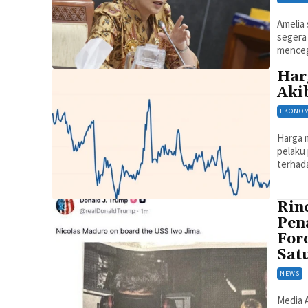
Amelia
segera
mencega
Har
Aki
EKONOM
Harga m
pelaku
terhada
Rin
Pen
For
Sat
NEWS
Media 