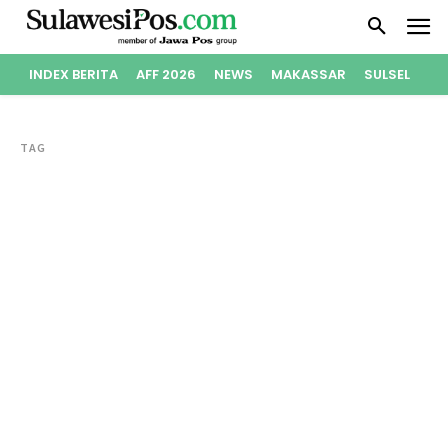
INDEX BERITA
AFF 2026
NEWS
MAKASSAR
SULSEL
PO
TAG