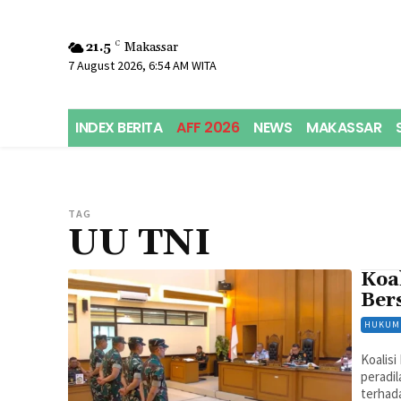
21.5
C
Makassar
7 August 2026, 6:54 AM WITA
INDEX BERITA
AFF 2026
NEWS
MAKASSAR
TAG
UU TNI
Koal
Bers
HUKUM
Koalisi
peradi
terhad