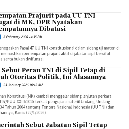
empatan Prajurit pada UU TNI
ugat di MK, DPR Nyatakan
empatannya Dibatasi
5 February 2026 14:35 PM
egaskan Pasal 47 UU TNI konstitusional dalam sidang uji materi di
memastikan penempatan prajurit aktif di jabatan sipil bersifat
s serta bukan dwifungsi.
 Sebut Peran TNI di Sipil Tetap di
h Otoritas Politik, Ini Alasannya
23 January 2026 10:13 AM
ah Konstitusi (MK) kembali menggelar sidang lanjutan perkara
197/PUU-XXIII/2025 terkait pengujian materiil Undang-Undang
34 Tahun 2004 tentang Tentara Nasional Indonesia (UU TNI) dan
annya, Kamis (22/1/2026).
erintah Sebut Jabatan Sipil Tetap