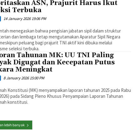
oritaskan ASN, Prajurit Harus Ikut
eksi Terbuka
14 January 2026 19:06 PM
ntah menegaskan bahwa pengisian jabatan sipil dalam struktur
erian dan lembaga tetap mengutamakan Aparatur Sipil Negara
meskipun peluang bagi prajurit TNI aktif kini dibuka melalui
sme seleksi terbuka.
oran Tahunan MK: UU TNI Paling
yak Digugat dan Kecepatan Putus
kara Meningkat
8 January 2026 15:00 PM
ah Konstitusi (MK) menyampaikan laporan tahunan 2025 pada Rabu
/2026) pada Sidang Pleno Khusus Penyampaian Laporan Tahunan
ah konstitusi.
n lebih banyak