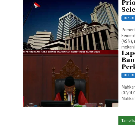
Pri
Sel
HUKUM
Pemeri
kement
(ASN), 
mekani
Lap
Ban
Per
HUKUM
Mahkam
(07/01
Mahkam
Tampilka