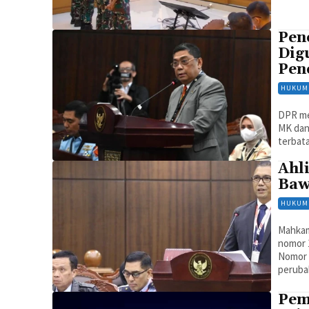
Pen
Dig
Pen
HUKUM
DPR men
MK dan 
terbata
Ahli
Bawa
HUKUM
Mahkam
nomor 
Nomor 
perubah
Pem