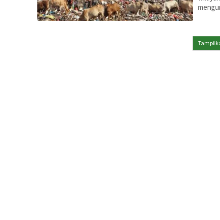
mengur
Tampilka