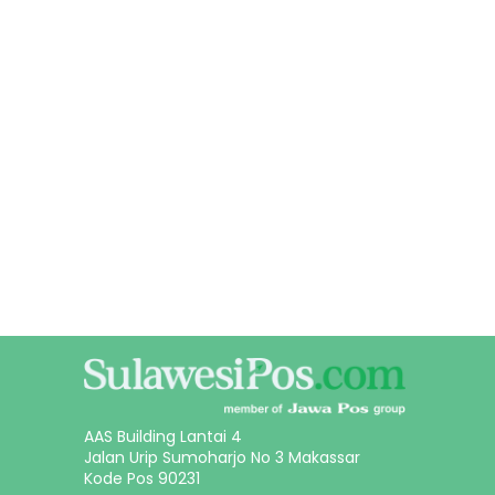
AAS Building Lantai 4
Jalan Urip Sumoharjo No 3 Makassar
Kode Pos 90231