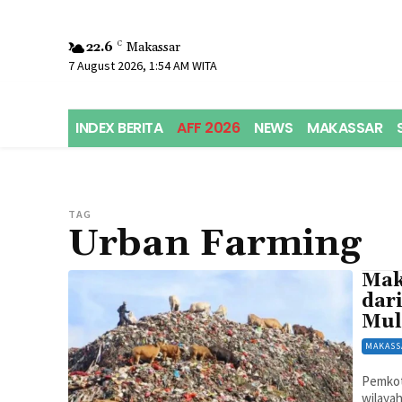
22.6
C
Makassar
7 August 2026, 1:54 AM WITA
INDEX BERITA
AFF 2026
NEWS
MAKASSAR
TAG
Urban Farming
Mak
dar
Mul
MAKASS
Pemkot
wilayah