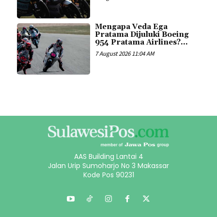
Mengapa Veda Ega
Pratama Dijuluki Boeing
954 Pratama Airlines?...
7 August 2026 11:04 AM
AAS Building Lantai 4
Jalan Urip Sumoharjo No 3 Makassar
Kode Pos 90231