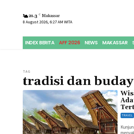
21.3
C
Makassar
8 August 2026, 6:27 AM WITA
INDEX BERITA
AFF 2026
NEWS
MAKASSAR
TAG
tradisi dan buda
Wisa
Ada
Ter
TRAVEL
Kunjung
menyaks