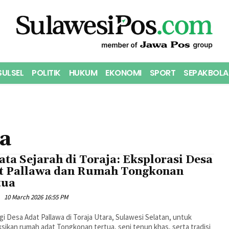
SULSEL
POLITIK
HUKUM
EKONOMI
SPORT
SEPAKBOLA
ya
ta Sejarah di Toraja: Eksplorasi Desa
t Pallawa dan Rumah Tongkonan
tua
10 March 2026 16:55 PM
i Desa Adat Pallawa di Toraja Utara, Sulawesi Selatan, untuk
ikan rumah adat Tongkonan tertua, seni tenun khas, serta tradisi