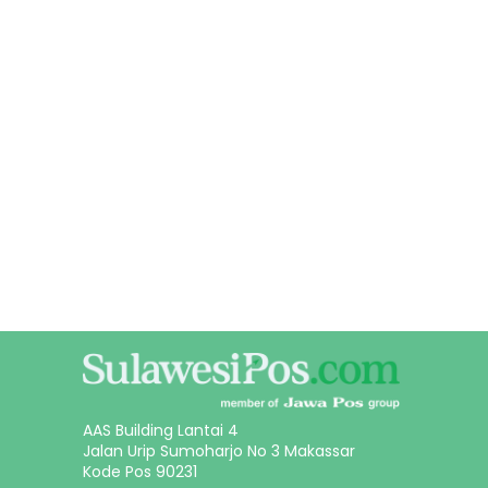
AAS Building Lantai 4
Jalan Urip Sumoharjo No 3 Makassar
Kode Pos 90231