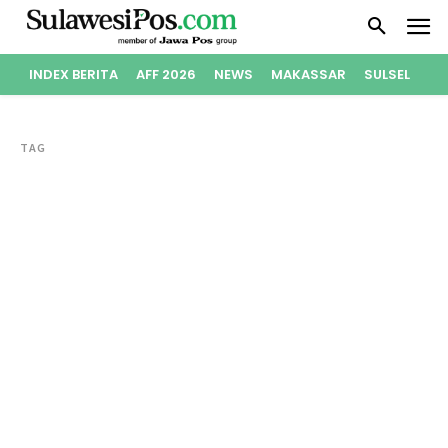
INDEX BERITA
AFF 2026
NEWS
MAKASSAR
SULSEL
PO
TAG