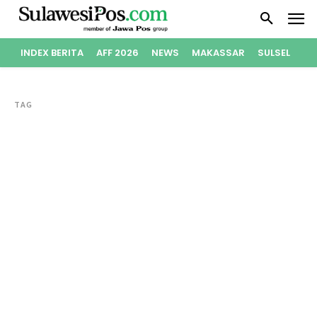
INDEX BERITA
AFF 2026
NEWS
MAKASSAR
SULSEL
PO
TAG