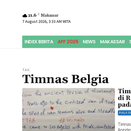
21.6
C
Makassar
7 August 2026, 3:33 AM WITA
INDEX BERITA
AFF 2026
NEWS
MAKASSAR
TAG
Timnas Belgia
Tim
di 
pad
PIALA D
Timnas 
Angeles