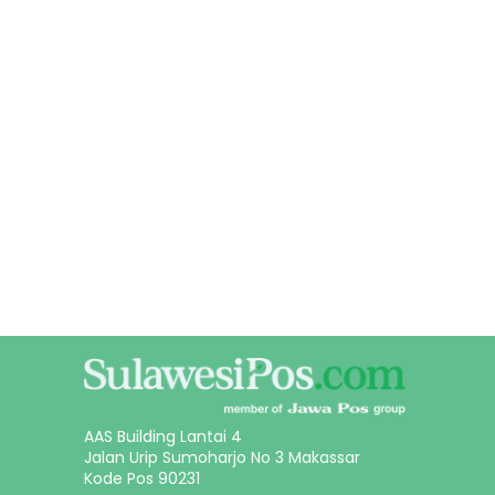
AAS Building Lantai 4
Jalan Urip Sumoharjo No 3 Makassar
Kode Pos 90231