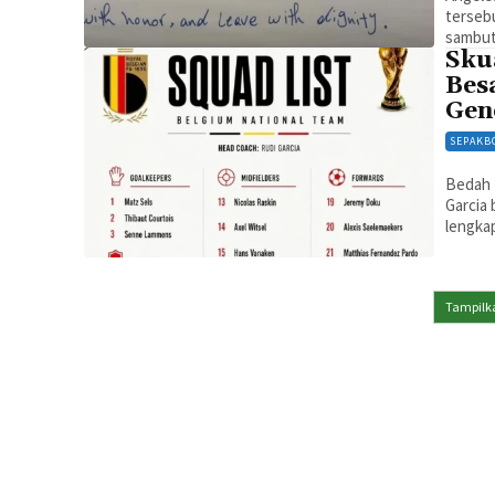
tersebu
sambut
Sku
Bes
Gen
SEPAKB
Bedah t
Garcia 
lengka
Tampilka