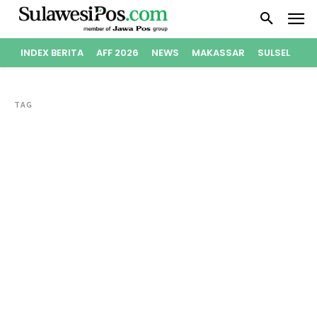
INDEX BERITA
AFF 2026
NEWS
MAKASSAR
SULSEL
PO
TAG