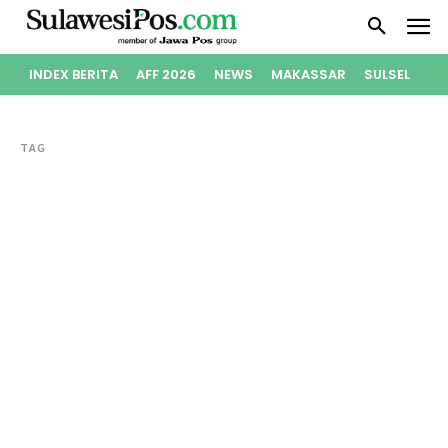
INDEX BERITA
AFF 2026
NEWS
MAKASSAR
SULSEL
PO
TAG