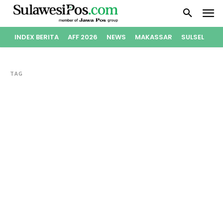
INDEX BERITA
AFF 2026
NEWS
MAKASSAR
SULSEL
PO
TAG