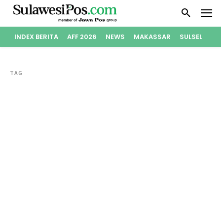
INDEX BERITA
AFF 2026
NEWS
MAKASSAR
SULSEL
PO
TAG