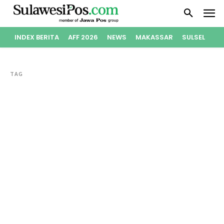
INDEX BERITA
AFF 2026
NEWS
MAKASSAR
SULSEL
PO
TAG