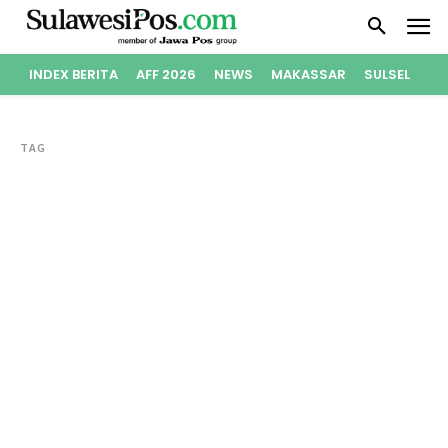
INDEX BERITA
AFF 2026
NEWS
MAKASSAR
SULSEL
PO
TAG