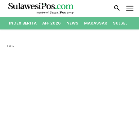
INDEX BERITA
AFF 2026
NEWS
MAKASSAR
SULSEL
PO
TAG