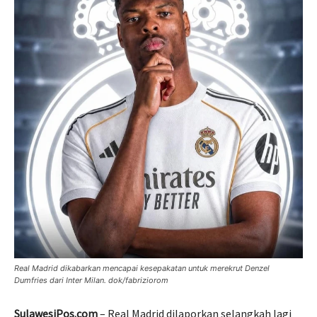
Real Madrid dikabarkan mencapai kesepakatan untuk merekrut Denzel
Dumfries dari Inter Milan. dok/fabriziorom
SulawesiPos.com
– Real Madrid dilaporkan selangkah lagi