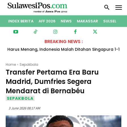
INDEX BERITA
AFF 2026
NEWS
MAKASSAR
SULSEL
PO
BREAKING NEWS :
Harus Menang, Indonesia Malah Ditahan Singapura 1-1
dan Gagal ke Semifinal Piala AFF 2026
Home
Sepakbola
Transfer Pertama Era Baru
Madrid, Dumfries Segera
Mendarat di Bernabéu
SEPAKBOLA
3 June 2026 08:17 AM