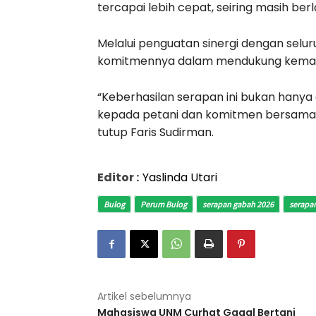
tercapai lebih cepat, seiring masih b
Melalui penguatan sinergi dengan sel
komitmennya dalam mendukung kemand
“Keberhasilan serapan ini bukan hanya
kepada petani dan komitmen bersama
tutup Faris Sudirman.
Editor :
Yaslinda Utari
Bulog
Perum Bulog
serapan gabah 2026
serapan
Artikel sebelumnya
Mahasiswa UNM Curhat Gagal Bertani