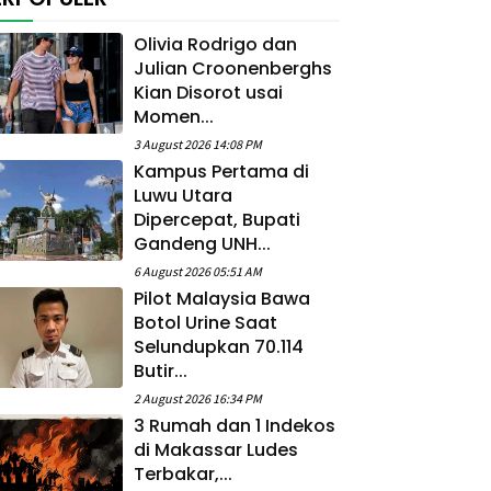
Olivia Rodrigo dan
Julian Croonenberghs
Kian Disorot usai
Momen...
3 August 2026 14:08 PM
Kampus Pertama di
Luwu Utara
Dipercepat, Bupati
Gandeng UNH...
6 August 2026 05:51 AM
Pilot Malaysia Bawa
Botol Urine Saat
Selundupkan 70.114
Butir...
2 August 2026 16:34 PM
3 Rumah dan 1 Indekos
di Makassar Ludes
Terbakar,...