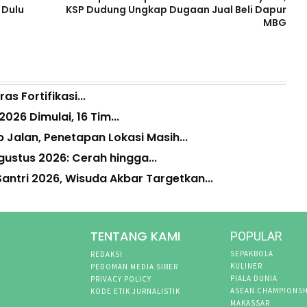
 Dulu
KSP Dudung Ungkap Dugaan Jual Beli Dapur
MBG
as Fortifikasi...
26 Dimulai, 16 Tim...
Jalan, Penetapan Lokasi Masih...
ustus 2026: Cerah hingga...
ntri 2026, Wisuda Akbar Targetkan...
TENTANG KAMI
POPULAR
SEPAKBOLA
REDAKSI
KULINER
PEDOMAN MEDIA SIBER
PIALA DUNIA
PRIVACY POLICY
ASEAN CHAMPIONSH
KODE ETIK JURNALISTIK
MAKASSAR