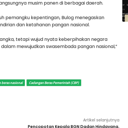
erlangsungnya musim panen di berbagai daerah.
uruh pemangku kepentingan, Bulog menegaskan
irian dan ketahanan pangan nasional.
 angka, tetapi wujud nyata keberpihakan negara
 dalam mewujudkan swasembada pangan nasional,”
 beras nasional
Cadangan Beras Pemerintah (CBP)
Artikel selanjutnya
Pencopotan Kepala BGN Dadan Hindayana,