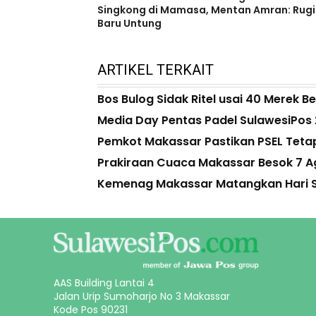
Singkong di Mamasa, Mentan Amran: Rugi
Baru Untung
ARTIKEL TERKAIT
Bos Bulog Sidak Ritel usai 40 Merek Ber
Media Day Pentas Padel SulawesiPos 20
Pemkot Makassar Pastikan PSEL Tetap 
Prakiraan Cuaca Makassar Besok 7 Ag
Kemenag Makassar Matangkan Hari Sa
AAS Building Lantai 4
Jalan Urip Sumoharjo No 3 Makassar
Kode Pos 90231