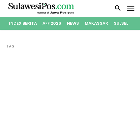
INDEX BERITA
AFF 2026
NEWS
MAKASSAR
SULSEL
PO
TAG