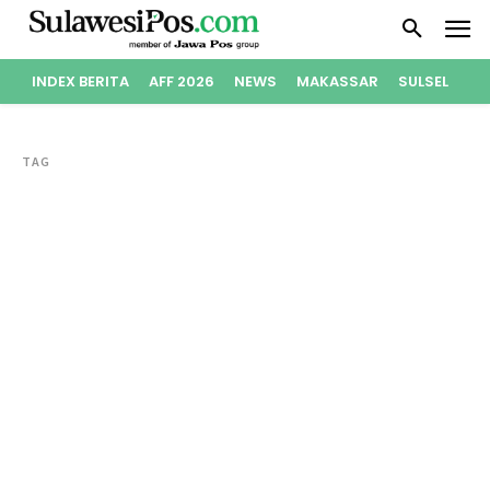
INDEX BERITA
AFF 2026
NEWS
MAKASSAR
SULSEL
PO
TAG