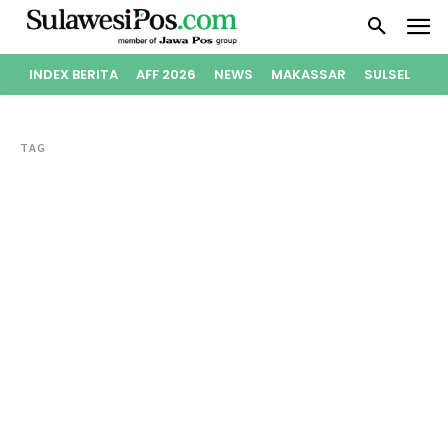
INDEX BERITA
AFF 2026
NEWS
MAKASSAR
SULSEL
PO
TAG