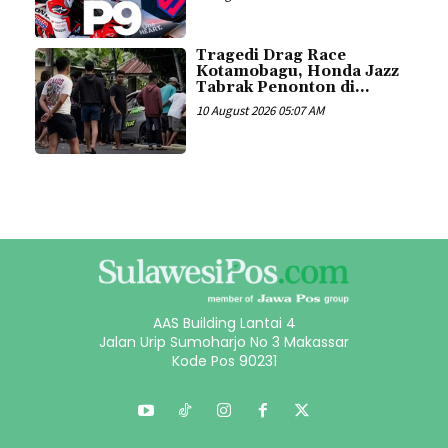
Tragedi Drag Race
Kotamobagu, Honda Jazz
Tabrak Penonton di...
10 August 2026 05:07 AM
AAS Building Lantai 4
Jalan Urip Sumoharjo No 3 Makassar
Kode Pos 90231