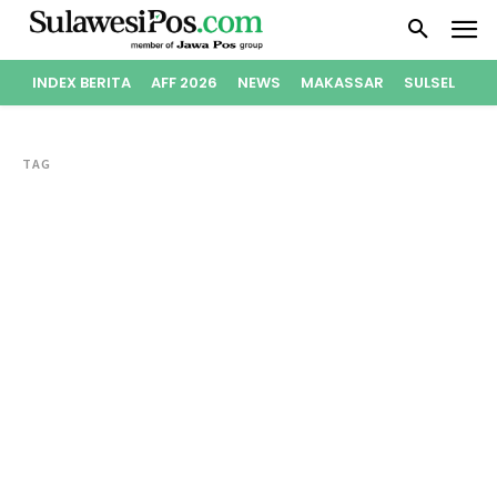
INDEX BERITA
AFF 2026
NEWS
MAKASSAR
SULSEL
PO
TAG