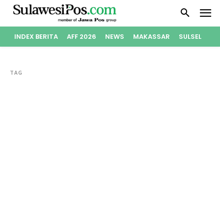
INDEX BERITA
AFF 2026
NEWS
MAKASSAR
SULSEL
PO
TAG