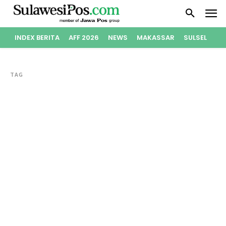
INDEX BERITA
AFF 2026
NEWS
MAKASSAR
SULSEL
PO
TAG