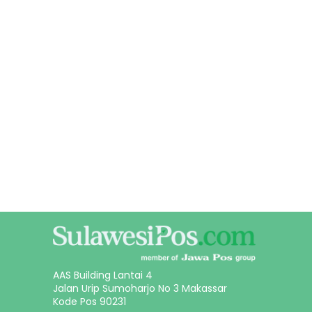
AAS Building Lantai 4
Jalan Urip Sumoharjo No 3 Makassar
Kode Pos 90231