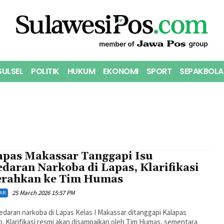
SULSEL
POLITIK
HUKUM
EKONOMI
SPORT
SEPAKBOLA
apas Makassar Tanggapi Isu
daran Narkoba di Lapas, Klarifikasi
erahkan ke Tim Humas
25 March 2026 15:57 PM
AR
edaran narkoba di Lapas Kelas I Makassar ditanggapi Kalapas
. Klarifikasi resmi akan disampaikan oleh Tim Humas, sementara