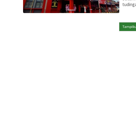
tudinga
Tampilka