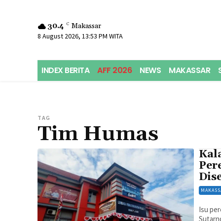
30.4
C
Makassar
8 August 2026, 13:53 PM WITA
INDEX BERITA
AFF 2026
NEWS
MAKASSAR
TAG
Tim Humas
Kal
Pere
Dis
MAKASS
Isu per
Sutarno