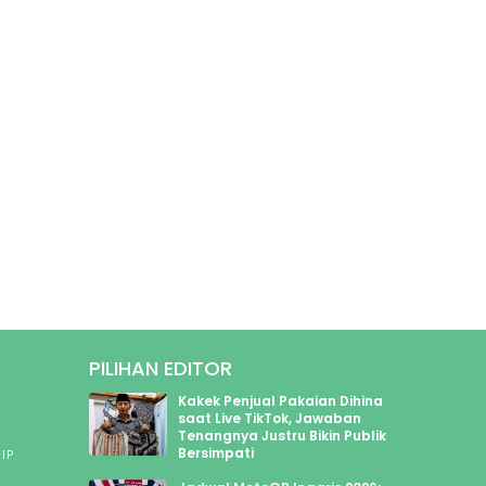
PILIHAN EDITOR
1313
Kakek Penjual Pakaian Dihina
199
saat Live TikTok, Jawaban
Tenangnya Justru Bikin Publik
445
Bersimpati
IP
49
1904