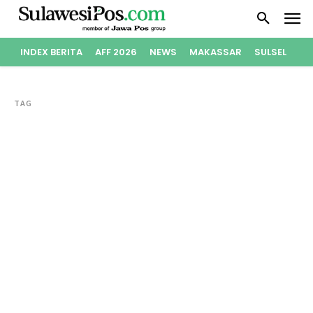
INDEX BERITA
AFF 2026
NEWS
MAKASSAR
SULSEL
PO
TAG