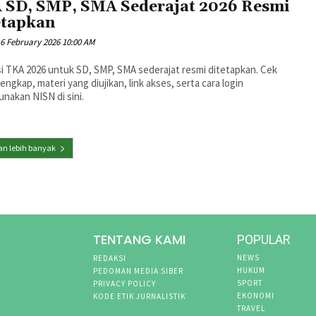
 SD, SMP, SMA Sederajat 2026 Resmi
etapkan
6 February 2026 10:00 AM
i TKA 2026 untuk SD, SMP, SMA sederajat resmi ditetapkan. Cek
lengkap, materi yang diujikan, link akses, serta cara login
nakan NISN di sini.
n lebih banyak
TENTANG KAMI
POPULAR
NEWS
REDAKSI
HUKUM
PEDOMAN MEDIA SIBER
SPORT
PRIVACY POLICY
EKONOMI
KODE ETIK JURNALISTIK
TRAVEL