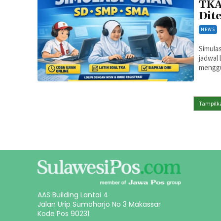
TKA
Dit
NEWS
Simulas
jadwal 
menggu
Tampilka
AAS Building Lantai 4
Jalan Urip Sumoharjo No 3 Makassar
Kode Pos 90231