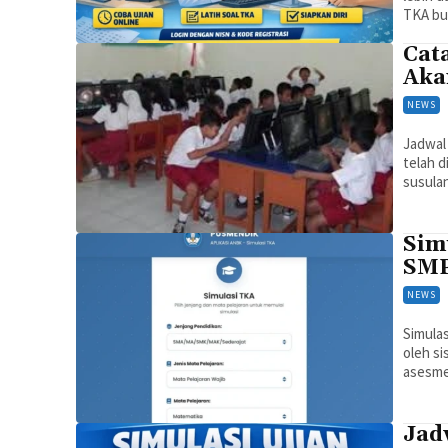
TKA bu
Cat
Aka
NEWS
Jadwal
telah d
susulan
Sim
SMP
NEWS
Simulas
oleh s
asesme
Jadw