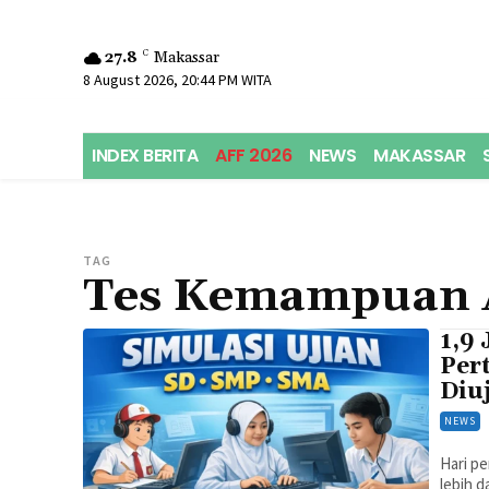
27.8
C
Makassar
8 August 2026, 20:44 PM WITA
INDEX BERITA
AFF 2026
NEWS
MAKASSAR
TAG
Tes Kemampuan 
1,9 
Per
Diu
NEWS
Hari p
lebih d