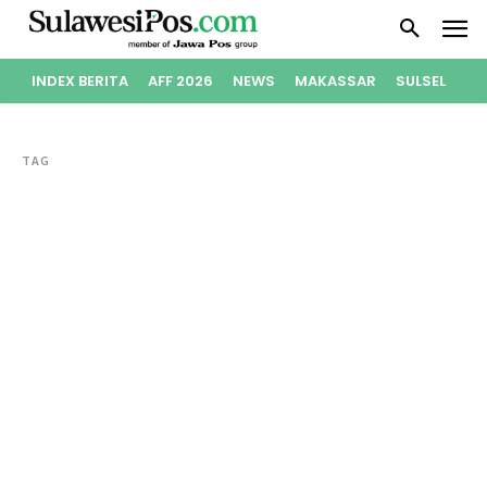
INDEX BERITA
AFF 2026
NEWS
MAKASSAR
SULSEL
PO
TAG