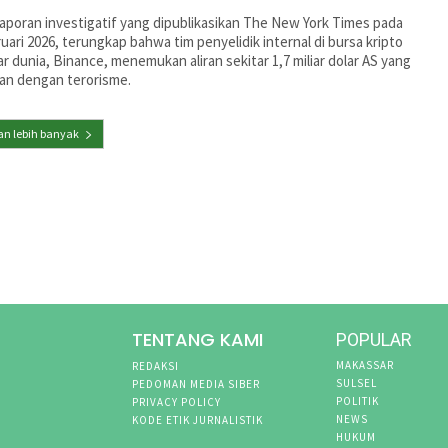
aporan investigatif yang dipublikasikan The New York Times pada
uari 2026, terungkap bahwa tim penyelidik internal di bursa kripto
r dunia, Binance, menemukan aliran sekitar 1,7 miliar dolar AS yang
tan dengan terorisme.
n lebih banyak
TENTANG KAMI
POPULAR
MAKASSAR
REDAKSI
SULSEL
PEDOMAN MEDIA SIBER
POLITIK
PRIVACY POLICY
NEWS
KODE ETIK JURNALISTIK
HUKUM