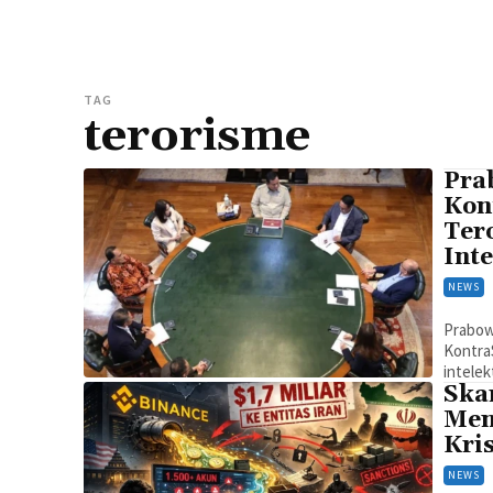
TAG
terorisme
Pra
Kon
Ter
Inte
NEWS
Prabow
Kontra
intelek
Skan
Meng
Kri
NEWS