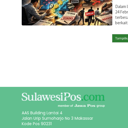
Dalam l
24 Febr
terbesa
berkai
Tampilka
AAS Building Lantai 4
Jalan Urip Sumoharjo No 3 Makassar
Kode Pos 90231