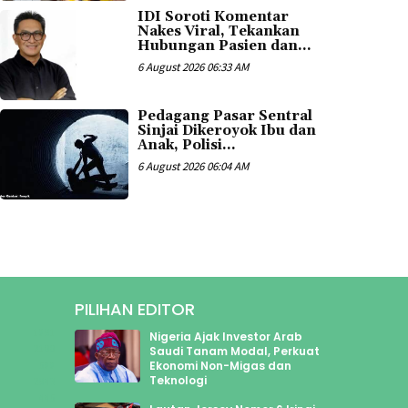
IDI Soroti Komentar
Nakes Viral, Tekankan
Hubungan Pasien dan...
6 August 2026 06:33 AM
Pedagang Pasar Sentral
Sinjai Dikeroyok Ibu dan
Anak, Polisi...
6 August 2026 06:04 AM
PILIHAN EDITOR
1891
Nigeria Ajak Investor Arab
2100
Saudi Tanam Modal, Perkuat
Ekonomi Non-Migas dan
588
Teknologi
2943
445