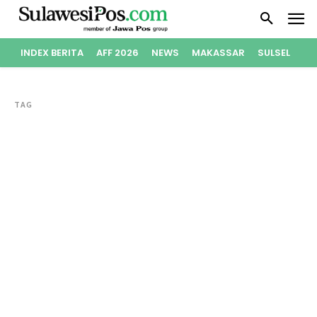
INDEX BERITA
AFF 2026
NEWS
MAKASSAR
SULSEL
PO
TAG