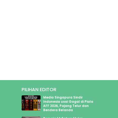
PILIHAN EDITOR
625
Media Singapura Sindir
213
Indonesia usai Gagal di Piala
AFF 2026, Pajang Telur dan
1312
Bendera Belanda
199
445