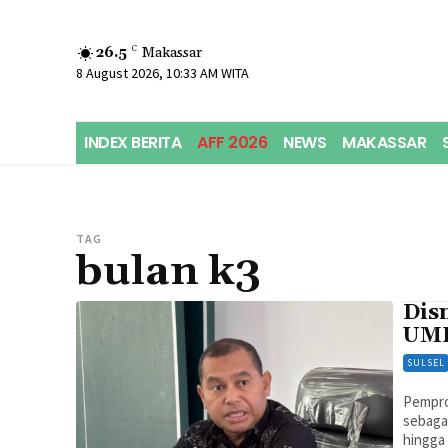
26.5
C
Makassar
8 August 2026, 10:33 AM WITA
INDEX BERITA
AFF 2026
NEWS
MAKASSAR
TAG
bulan k3
Dis
UMK
SULSEL
Pempro
sebagai
hingga 