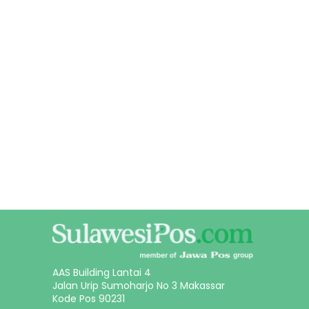
AAS Building Lantai 4
Jalan Urip Sumoharjo No 3 Makassar
Kode Pos 90231