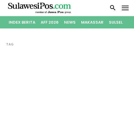
INDEX BERITA
AFF 2026
NEWS
MAKASSAR
SULSEL
PO
TAG