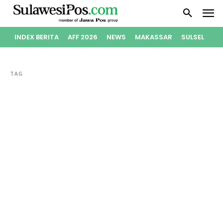
INDEX BERITA
AFF 2026
NEWS
MAKASSAR
SULSEL
PO
TAG