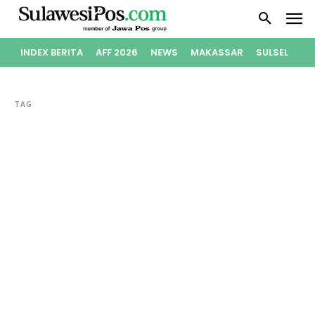
INDEX BERITA
AFF 2026
NEWS
MAKASSAR
SULSEL
PO
TAG