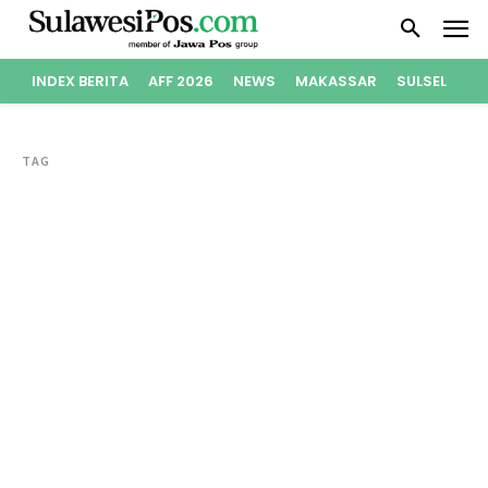
INDEX BERITA
AFF 2026
NEWS
MAKASSAR
SULSEL
PO
TAG