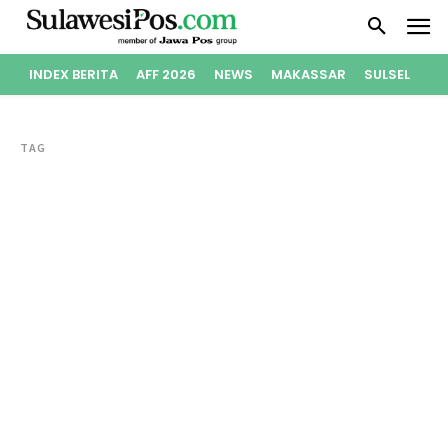
INDEX BERITA
AFF 2026
NEWS
MAKASSAR
SULSEL
PO
TAG