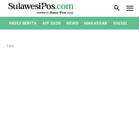
INDEX BERITA
AFF 2026
NEWS
MAKASSAR
SULSEL
PO
TAG