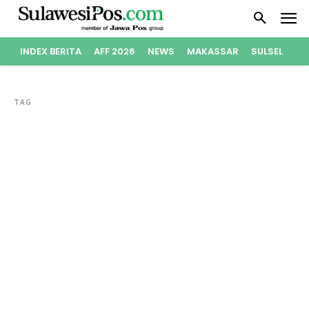
INDEX BERITA
AFF 2026
NEWS
MAKASSAR
SULSEL
PO
TAG