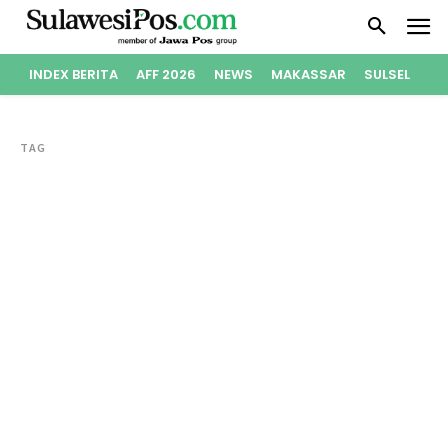
INDEX BERITA
AFF 2026
NEWS
MAKASSAR
SULSEL
PO
TAG