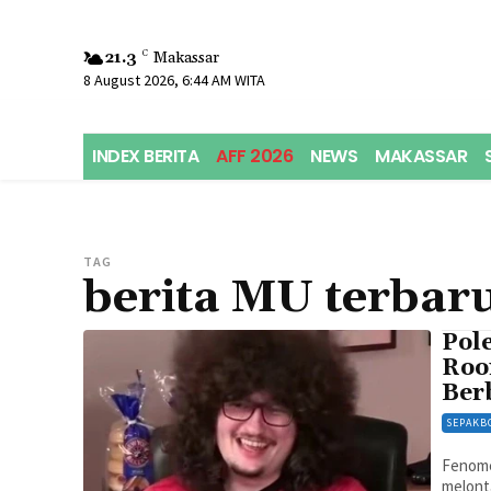
21.3
C
Makassar
8 August 2026, 6:44 AM WITA
INDEX BERITA
AFF 2026
NEWS
MAKASSAR
TAG
berita MU terbar
Pol
Roo
Ber
SEPAKB
Fenome
melont