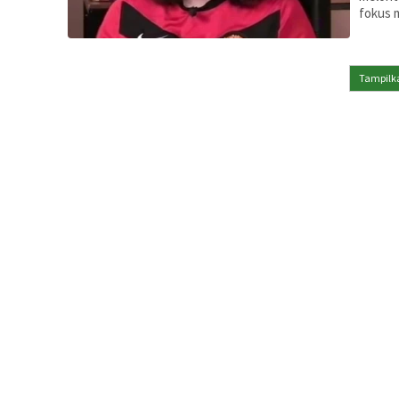
fokus m
Tampilka