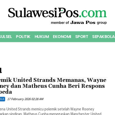
SULSEL
POLITIK
HUKUM
EKONOMI
SPORT
SEPAKBOLA
u
emik United Strands Memanas, Wayne
ney dan Matheus Cunha Beri Respons
beda
17 February 2026 02:28 AM
OLA
na United Strands memicu polemik setelah Wayne Rooney
arkan sindiran. Matheus Cunha menegaskan Manchester United