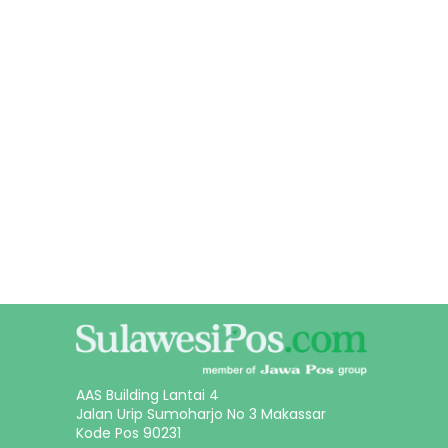
AAS Building Lantai 4
Jalan Urip Sumoharjo No 3 Makassar
Kode Pos 90231