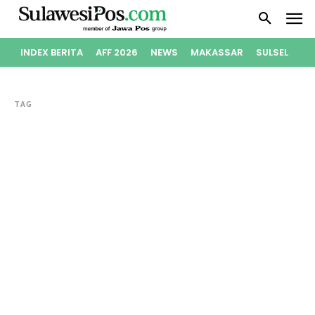
INDEX BERITA
AFF 2026
NEWS
MAKASSAR
SULSEL
PO
TAG