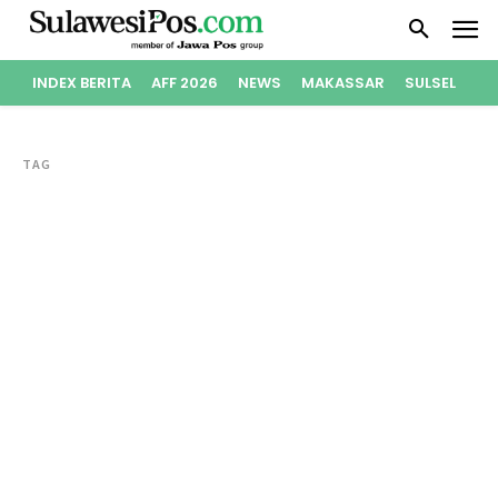
INDEX BERITA
AFF 2026
NEWS
MAKASSAR
SULSEL
PO
TAG