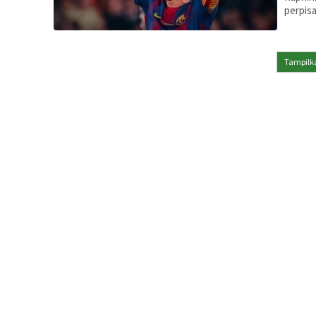
perpis
Tampilka