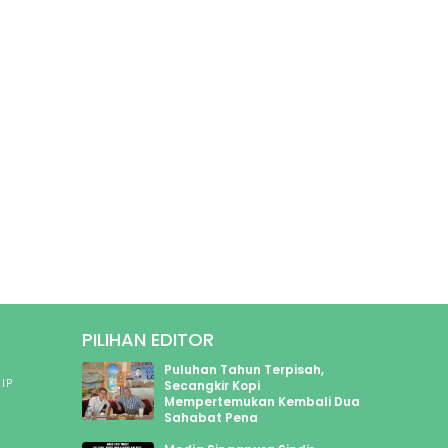
PILIHAN EDITOR
445
Puluhan Tahun Terpisah,
IP
49
Secangkir Kopi
Mempertemukan Kembali Dua
1904
Sahabat Pena
2116
592