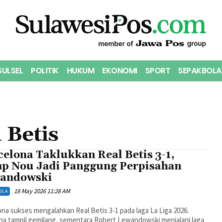
SULSEL
POLITIK
HUKUM
EKONOMI
SPORT
SEPAKBOLA
 Betis
elona Taklukkan Real Betis 3-1,
p Nou Jadi Panggung Perpisahan
andowski
18 May 2026 11:28 AM
OLA
na sukses mengalahkan Real Betis 3-1 pada laga La Liga 2026.
ha tampil gemilang, sementara Robert Lewandowski menjalani laga