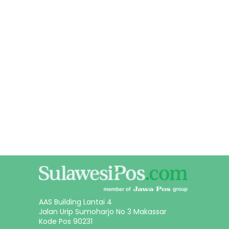
AAS Building Lantai 4
Jalan Urip Sumoharjo No 3 Makassar
Kode Pos 90231