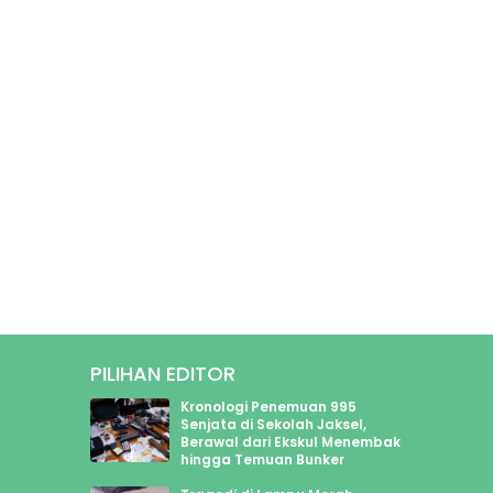
PILIHAN EDITOR
589
Kronologi Penemuan 995
2971
Senjata di Sekolah Jaksel,
Berawal dari Ekskul Menembak
446
hingga Temuan Bunker
602
625