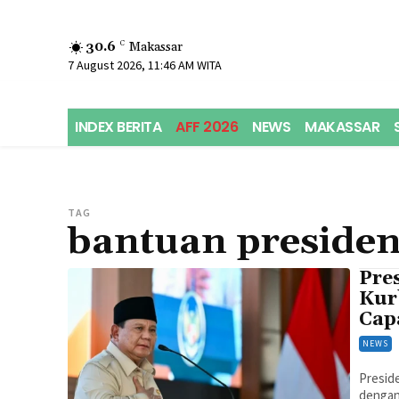
30.6
C
Makassar
7 August 2026, 11:46 AM WITA
INDEX BERITA
AFF 2026
NEWS
MAKASSAR
TAG
bantuan preside
Pre
Kur
Cap
NEWS
Presid
dengan 