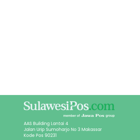
AAS Building Lantai 4
Jalan Urip Sumoharjo No 3 Makassar
Kode Pos 90231