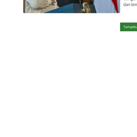
dan lem
Tampilka